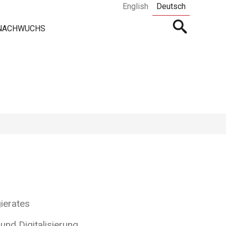
English
Deutsch
Open
 NACHWUCHS
searchbar
ierates
und Digitalisierung