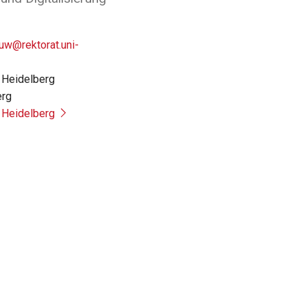
uw@rektorat.uni-
t Heidelberg
erg
t Heidelberg