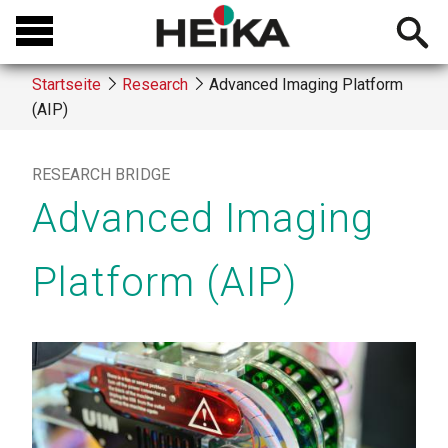
Direkt
Open
zum
searchb
Inhalt
Startseite
Research
Advanced Imaging Platform
(AIP)
Breadcrumb
RESEARCH BRIDGE
Advanced Imaging
Platform (AIP)