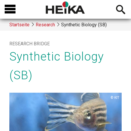
Direkt
Open
zum
searchb
Inhalt
Startseite
Research
Synthetic Biology (SB)
Breadcrumb
RESEARCH BRIDGE
Synthetic Biology
(SB)
Copyright
KIT