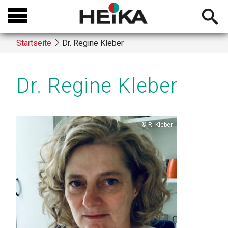
Direkt
Open
zum
searchb
Inhalt
Startseite
Dr. Regine Kleber
Breadcrumb
Dr. Regine Kleber
Copyright
R. Kleber