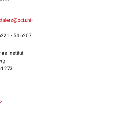
talerz@oci.uni-
6221 - 54 6207
es Institut
erg
ld 273