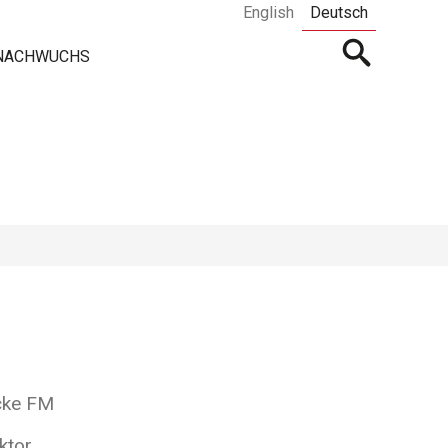
English
Deutsch
Open
 NACHWUCHS
searchbar
cke FM
ktor