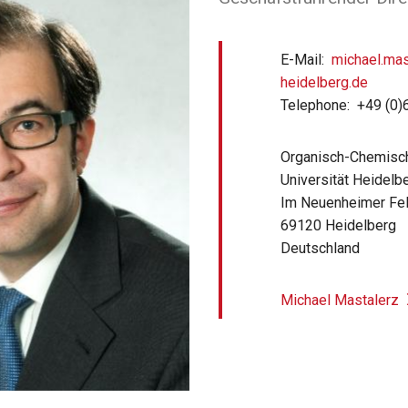
E-Mail
michael.mas
heidelberg.de
Telephone
+49 (0)
Organisch-Chemisch
Universität Heidelb
Im Neuenheimer Fe
69120
Heidelberg
Deutschland
Michael Mastalerz