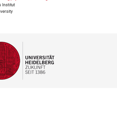
 Institut
versity
F