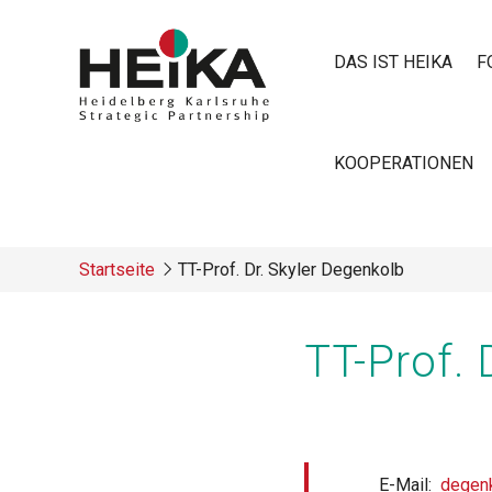
Direkt
zum
DAS IST HEIKA
F
Inhalt
Main
KOOPERATIONEN
navigatio
Startseite
TT-Prof. Dr. Skyler Degenkolb
Breadcrumb
TT-Prof. 
E-Mail
degenk