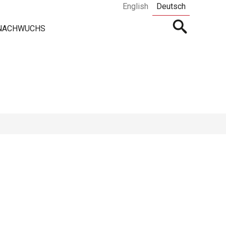
English
Deutsch
Open
 NACHWUCHS
searchbar