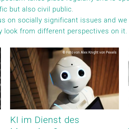
ic but also civil public.
s on socially significant issues and we
ry look from different perspectives on it.
Copyright
Foto von Alex Knight von Pexels
KI im Dienst des