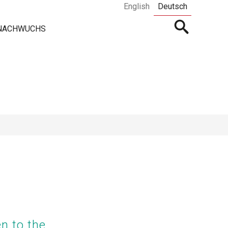
English
Deutsch
Open
 NACHWUCHS
searchbar
n to the