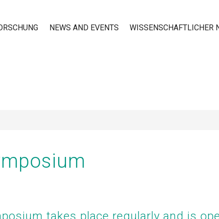
ORSCHUNG
NEWS AND EVENTS
WISSENSCHAFTLICHER
n
ymposium
osium takes place regularly and is ope