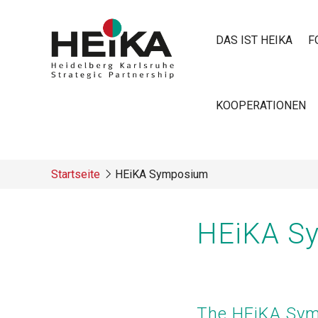
Direkt
zum
DAS IST HEIKA
F
Inhalt
Main
KOOPERATIONEN
navigatio
Startseite
HEiKA Symposium
Breadcrumb
HEiKA S
The HEiKA Symp