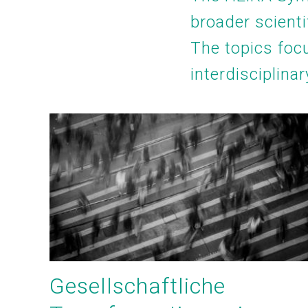
broader scientif
The topics focu
interdisciplina
Gesellschaftliche