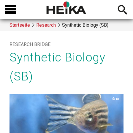
Direkt
Open
zum
searchb
Inhalt
Startseite
Research
Synthetic Biology (SB)
Breadcrumb
RESEARCH BRIDGE
Synthetic Biology
(SB)
Copyright
KIT