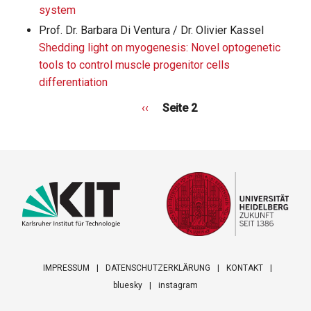
system
Prof. Dr. Barbara Di Ventura / Dr. Olivier Kassel
Shedding light on myogenesis: Novel optogenetic
tools to control muscle progenitor cells
differentiation
Vorherige
‹‹
Seite 2
Seite
IMPRESSUM
DATENSCHUTZERKLÄRUNG
KONTAKT
bluesky
instagram
Footer