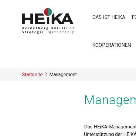
Direkt
zum
DAS IST HEIKA
F
Inhalt
Main
KOOPERATIONEN
navigatio
Startseite
Management
Breadcrumb
Manage
Das HEiKA-Managementtea
Unterstützung der HEiK