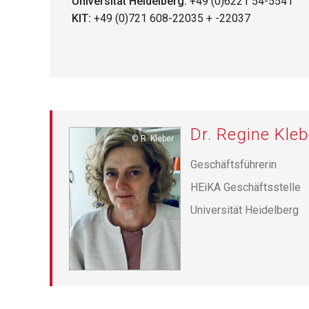
Universität Heidelberg:
+49 (0)6221 54-5541
KIT:
+49 (0)721 608-22035 + -22037
Dr. Regine Kleb
Copyright
R. Kleber
Geschäftsführerin
HEiKA Geschäftsstelle
Universität Heidelberg