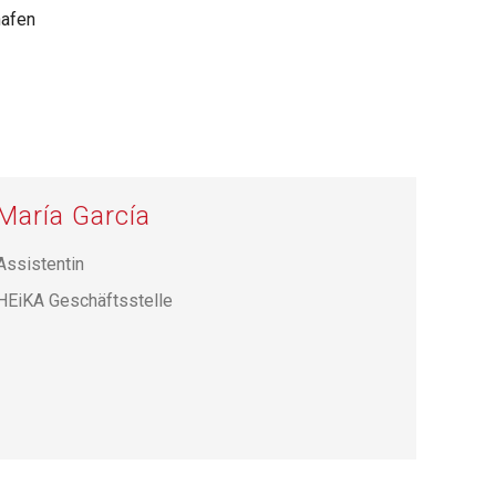
afen
María García
Assistentin
HEiKA Geschäftsstelle