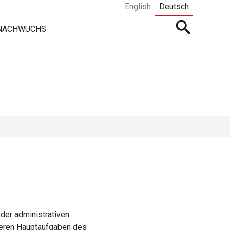
English
Deutsch
Open
 NACHWUCHS
searchbar
der administrativen
teren Hauptaufgaben des