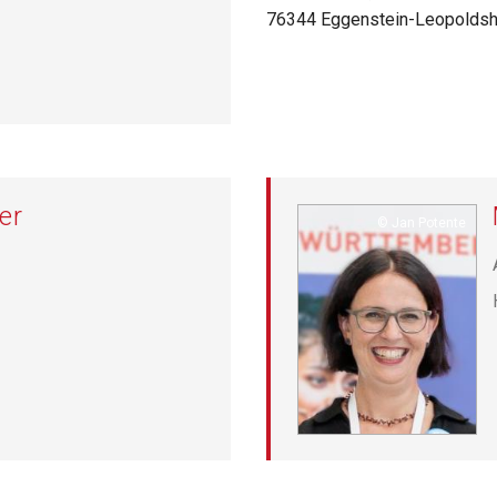
76344 Eggenstein-Leopoldsh
er
Copyright
Jan Potente