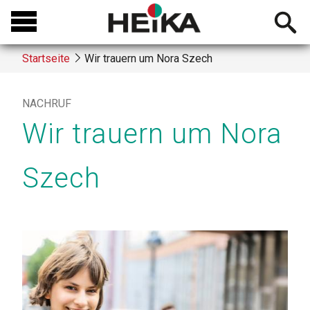
Direkt
Open
zum
searchb
Inhalt
Startseite
Wir trauern um Nora Szech
Breadcrumb
NACHRUF
Wir trauern um Nora
Szech