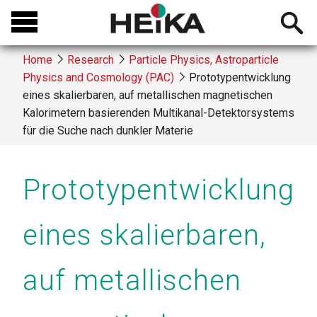
Skip
Open
to
searchb
main
Home
Research
Particle Physics, Astroparticle
content
Physics and Cosmology (PAC)
Prototypentwicklung
Breadcrumb
eines skalierbaren, auf metallischen magnetischen
Kalorimetern basierenden Multikanal-Detektorsystems
für die Suche nach dunkler Materie
Prototypentwicklung
eines skalierbaren,
auf metallischen