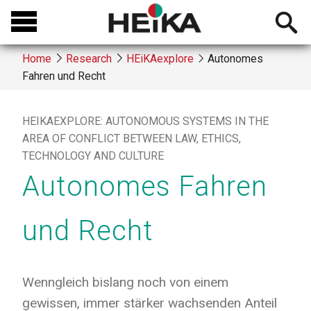
Skip
Open
to
searchb
main
Home
Research
HEiKAexplore
Autonomes
content
Fahren und Recht
Breadcrumb
HEIKAEXPLORE: AUTONOMOUS SYSTEMS IN THE
AREA OF CONFLICT BETWEEN LAW, ETHICS,
TECHNOLOGY AND CULTURE
Autonomes Fahren
und Recht
Wenngleich bislang noch von einem
gewissen, immer stärker wachsenden Anteil