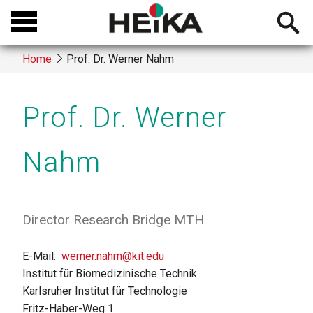
Skip
Open
to
searchb
main
Home
Prof. Dr. Werner Nahm
content
Breadcrumb
Prof. Dr. Werner
Nahm
Director Research Bridge MTH
E-Mail
werner.nahm@kit.edu
Institut für Biomedizinische Technik
Karlsruher Institut für Technologie
Fritz-Haber-Weg 1