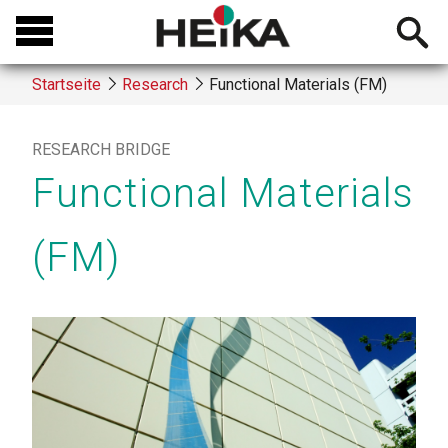
Direkt
Open
zum
searchb
Inhalt
Startseite
Research
Functional Materials (FM)
Breadcrumb
RESEARCH BRIDGE
Functional Materials
(FM)