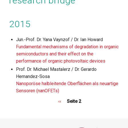
research bridge
2015
Jun.-Prof. Dr. Yana Vaynzof / Dr. Ian Howard
Fundamental mechanisms of degradation in organic
semiconductors and their effect on the
performance of organic photovoltaic devices
Prof. Dr. Michael Mastalerz / Dr. Gerardo
Hernandez-Sosa
Nanoporöse halbleitende Oberflächen als neuartige
Sensoren (nanOFETs)
Vorherige
‹‹
Seite 2
Seite